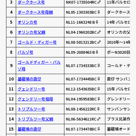
3
ダークホース号
NK07-1735504RC♂
11年バルセロナ
4
ダークホース号母親
NL05-1303303BC♀
ダークホースの
5
オリンカ号
NL11-1663248 B♀
14年 バルセロ
6
オリンカ号父親
NL04-1960202BC♂
オリンカの父親
7
ゴールド・ディガー号
NL08-5813212BC♂
2010年～14年
8
パルゾ号
NL09-2088463 B♀
ポーN3020羽中
ゴールドディガー・パル
9
NL07-1734333BC♀
コールド・ディ
ゾ母
10
基礎鳩の直仔
NL07-1734445BC♀
直仔 サンバンサ
11
グェンドリー号
NL12-1543635BC♀
15年 バルセロ
12
グェンドリー号祖母
NL04-1959583BC♀
グレンドリー号
13
トリプルツー号
NL08-1456222RC♀
サンバンサンN53
14
トリプルツー号父親
NL06-5634611RC♂
ブラス兄弟作 
15
基礎鳩の直仔
NL07-1734478BC♀
基礎鳩オード・