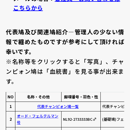
こちらから
代表鳩及び関連鳩紹介—管理人の少ない情
報で纏めたものですが参考にして頂ければ
幸いです。
※名称等をクリックすると「写真」、チャ
ンピォン鳩は「血統書」を見る事が出来ま
す。
NO
名称・その他
脚環番号・羽色・性
1
代表チャンピォン鳩一覧
代表チャンピォ
オード・フェルテルマン
2
NL92-2733333BC♂
(基礎鳩)フェル
号