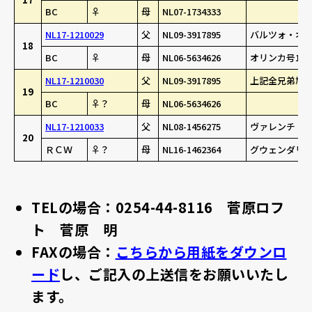
BC
♀
母
NL07-1734333
NL17-1210029
父
NL09-3917895
バルツォ・オス
18
BC
♀
母
NL06-5634626
オリンカ号14年
NL17-1210030
父
NL09-3917895
上記全兄弟鳩(
19
BC
♀？
母
NL06-5634626
NL17-1210033
父
NL08-1456275
ヴァレンチ・ロ
20
ＲＣＷ
♀？
母
NL16-1462364
グウェンダリー
TELの場合：0254-44-8116 菅原ロフ
ト 菅原 明
FAXの場合：
こちらから用紙をダウンロ
ード
し、ご記入の上送信をお願いいたし
ます。