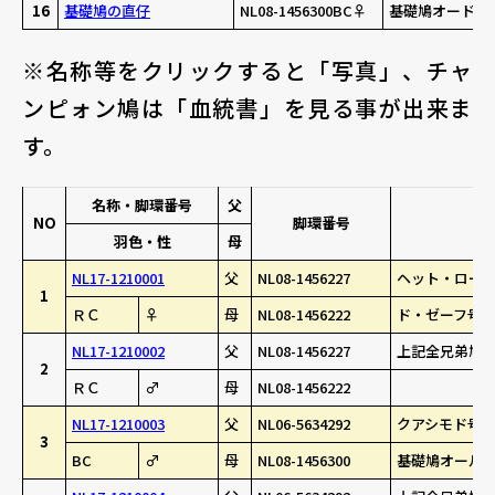
16
基礎鳩の直仔
NL08-1456300BC♀
基礎鳩オード・
※名称等をクリックすると「写真」、チャ
ンピォン鳩は「血統書」を見る事が出来ま
す。
名称・脚環番号
父
NO
脚環番号
羽色・性
母
NL17-1210001
父
NL08-1456227
ヘット・ロード
1
ＲＣ
♀
母
NL08-1456222
ド・ゼーフ号 
NL17-1210002
父
NL08-1456227
上記全兄弟鳩(
2
ＲＣ
♂
母
NL08-1456222
NL17-1210003
父
NL06-5634292
クアシモド号カ
3
BC
♂
母
NL08-1456300
基礎鳩オールド