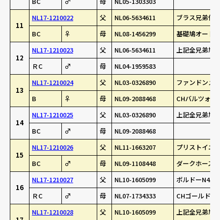
BC
♂
母
NL05-1303303
NL17-1210022
父
NL06-5634611
ブラス兄弟作 
11
BC
♀
母
NL08-1456299
基礎鳩オード
NL17-1210023
父
NL06-5634611
上記全兄弟鳩(
12
ＲC
♂
母
NL04-1959583
NL17-1210024
父
NL03-0326890
ファンドンメレ
13
B
♀
母
NL09-2088468
CHバルツォ・ニ
NL17-1210025
父
NL03-0326890
上記全兄弟鳩(
14
BC
♂
母
NL09-2088468
NL17-1210026
父
NL11-1663207
プリストイニイ
15
BC
♂
母
NL09-1108448
ダークホース号 
NL17-1210027
父
NL10-1605099
ボルドーN451
16
ＲC
♂
母
NL07-1734333
CHゴールド・
NL17-1210028
父
NL10-1605099
上記全兄弟鳩(
17