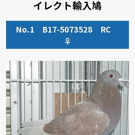
イレクト輸入鳩
No.1 B17-5073528 RC
♀