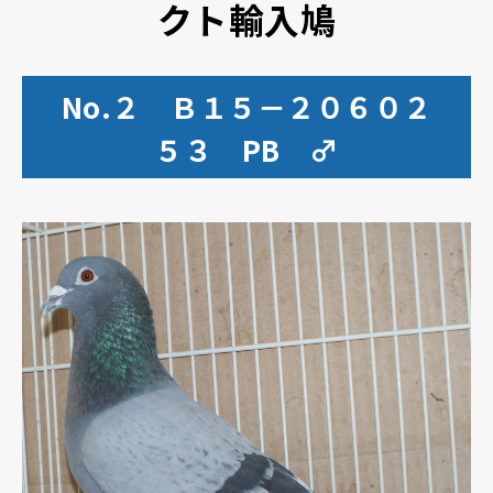
クト輸入鳩
No.２ Ｂ１５－２０６０２
５３ PB ♂