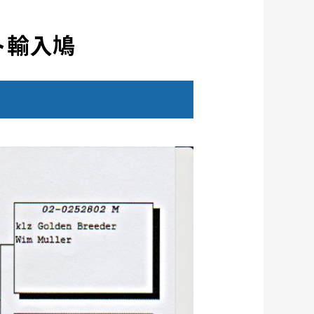
ト輸入鳩
？