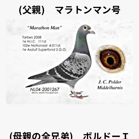
(父親) マラトンマン号
(母親の全兄弟) ボルドーＩ